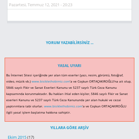
Pazartesi, Temmuz 12, 2021 - 20:23
YORUM YAZABILIRSINIZ ...
YASAL UYARI
Bu İnternet Sitesi içeriğinde yer alan tüm eserler (yazı, resim, görüntü, fotoğraf,
video, müzik vb.)
www.bisiklethobimiz.com
’a ve Coşkun ORTAÇAKIROĞLU'na ait olup,
5846 sayılı Fikir ve Sanat Eserleri Kanunu ve 5237 sayılı Türk Ceza Kanunu
kapsamında korunmaktadır. Bu hakları ihlal eden kişiler, 5846 sayılı Fikir ve Sanat
eserleri Kanunu ve 5237 sayılı Türk Ceza Kanununda yer alan hukuki ve cezai
yaptırımlara tabi olurlar.
www.bisiklethobimiz.com
’a ve Coşkun ORTAÇAKIROĞLU
ilgili yasal işlem başlatma hakkına sahiptir.
YILLARA GÖRE ARŞIV
Ekim 2015
(17)