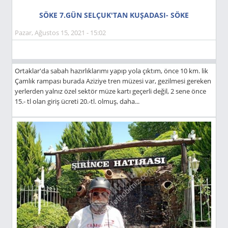
SÖKE 7.GÜN SELÇUK'TAN KUŞADASI- SÖKE
Pazar, Ağustos 15, 2021 - 15:02
Ortaklar'da sabah hazırlıklarımı yapıp yola çıktım, önce 10 km. lik
Çamlık rampası burada Aziziye tren müzesi var, gezilmesi gereken
yerlerden yalnız özel sektör müze kartı geçerli değil, 2 sene önce
15.- tl olan giriş ücreti 20.-tl. olmuş, daha...