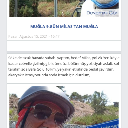
MUĞLA 9.GÜN MİLAS'TAN MUĞLA
Pazar, Ağustos 15, 2021 - 16:47
Söke'de sıcak havada sabahı yaptım, hedef Milas, yol Ak Yeniköy'e
kadar cetvelle çizilmiş gibi dümdüz, bölünmüş yol, siyah asfalt, sol
tarafımızda Bafa Gölü 10 km. ye yakın etrafında pedal çevirdim,
akaryakıt istasyonunda soda içmek için durdum,...