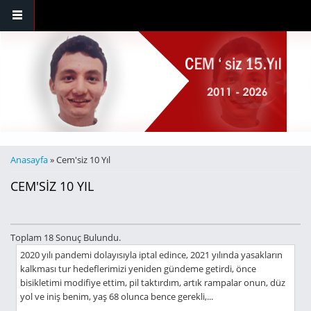
Ana içeriğe atla
BURADASINIZ
Anasayfa
» Cem'siz 10 Yıl
CEM'SIZ 10 YIL
Toplam 18 Sonuç Bulundu.
2020 yılı pandemi dolayısıyla iptal edince, 2021 yılında yasakların
kalkması tur hedeflerimizi yeniden gündeme getirdi, önce
bisikletimi modifiye ettim, pil taktırdım, artık rampalar onun, düz
yol ve iniş benim, yaş 68 olunca bence gerekli,...