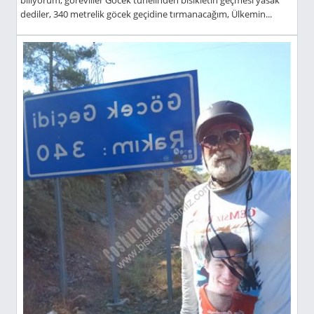
biliyorum, görevliler Göcek tünelinden bisikletin geçmesi yasak
dediler, 340 metrelik göcek geçidine tırmanacağım, Ülkemin...