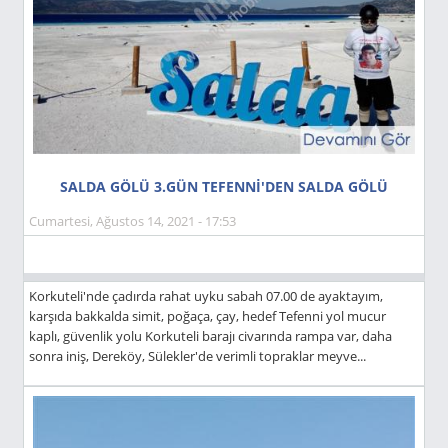
SALDA GÖLÜ 3.GÜN TEFENNİ'DEN SALDA GÖLÜ
Cumartesi, Ağustos 14, 2021 - 17:53
Korkuteli'nde çadırda rahat uyku sabah 07.00 de ayaktayım,
karşıda bakkalda simit, poğaça, çay, hedef Tefenni yol mucur
kaplı, güvenlik yolu Korkuteli barajı civarında rampa var, daha
sonra iniş, Dereköy, Sülekler'de verimli topraklar meyve...