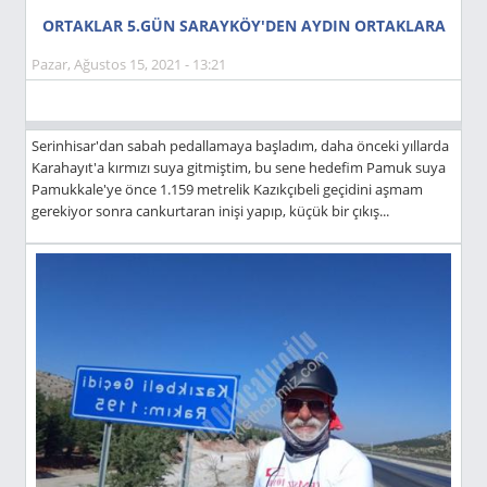
ORTAKLAR 5.GÜN SARAYKÖY'DEN AYDIN ORTAKLARA
Pazar, Ağustos 15, 2021 - 13:21
Serinhisar'dan sabah pedallamaya başladım, daha önceki yıllarda
Karahayıt'a kırmızı suya gitmiştim, bu sene hedefim Pamuk suya
Pamukkale'ye önce 1.159 metrelik Kazıkçıbeli geçidini aşmam
gerekiyor sonra cankurtaran inişi yapıp, küçük bir çıkış...