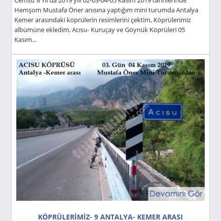
Cemsiz 8 Yıl da 2019 yılı 02-03-04-05 Kasım 2019 tarihlerinde
Hemşom Mustafa Öner anısına yaptığım mini turumda Antalya
Kemer arasındaki köprülerin resimlerini çektim, Köprülerimiz
albümüne ekledim, Acısu- Kuruçay ve Göynük Köprüleri 05
Kasım...
KÖPRÜLERİMİZ- 9 ANTALYA- KEMER ARASI