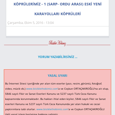
KÖPRÜLERİMİZ - 1 (SARP- ORDU ARASI) ESKI YENI
KARAYOLLARI KÖPRÜLERI
Çarşamba, Ekim 5, 2016 - 13:04
YORUM YAZABILIRSINIZ ...
YASAL UYARI
Bu İnternet Sitesi içeriğinde yer alan tüm eserler (yazı, resim, görüntü, fotoğraf,
video, müzik vb.)
www.bisiklethobimiz.com
’a ve Coşkun ORTAÇAKIROĞLU'na ait olup,
5846 sayılı Fikir ve Sanat Eserleri Kanunu ve 5237 sayılı Türk Ceza Kanunu
kapsamında korunmaktadır. Bu hakları ihlal eden kişiler, 5846 sayılı Fikir ve Sanat
eserleri Kanunu ve 5237 sayılı Türk Ceza Kanununda yer alan hukuki ve cezai
yaptırımlara tabi olurlar.
www.bisiklethobimiz.com
’a ve Coşkun ORTAÇAKIROĞLU
ilgili yasal işlem başlatma hakkına sahiptir.