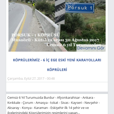
KÖPRÜLERİMİZ - 6 İÇ EGE ESKİ YENİ KARAYOLLARI
KÖPRÜLERİ
Çarşamba, Eylül 27, 2017 - 00:48
Cemsiz 6 Yıl Turumuzda Burdur - Afyonkarahisar - Ankara -
Kırıkkale - Çorum - Amasya - tokat - Sivas - Kayseri - Nevşehir -
Aksaray - Konya - Karaman - Eskişehir ilk 14 şehir ve ve
ilçelerinindeki Köprülerimizin resimlerini yapan...