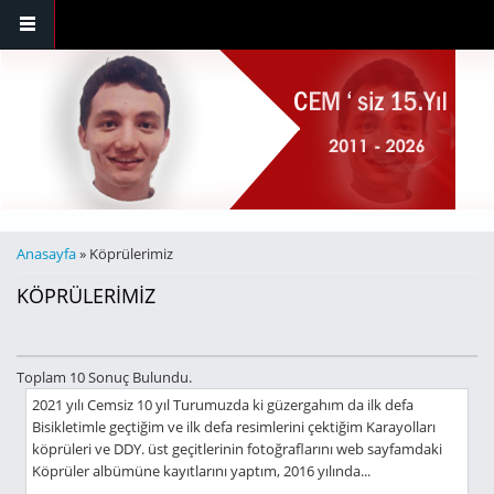
Ana içeriğe atla
BURADASINIZ
Anasayfa
» Köprülerimiz
KÖPRÜLERIMIZ
Toplam 10 Sonuç Bulundu.
2021 yılı Cemsiz 10 yıl Turumuzda ki güzergahım da ilk defa
Bisikletimle geçtiğim ve ilk defa resimlerini çektiğim Karayolları
köprüleri ve DDY. üst geçitlerinin fotoğraflarını web sayfamdaki
Köprüler albümüne kayıtlarını yaptım, 2016 yılında...