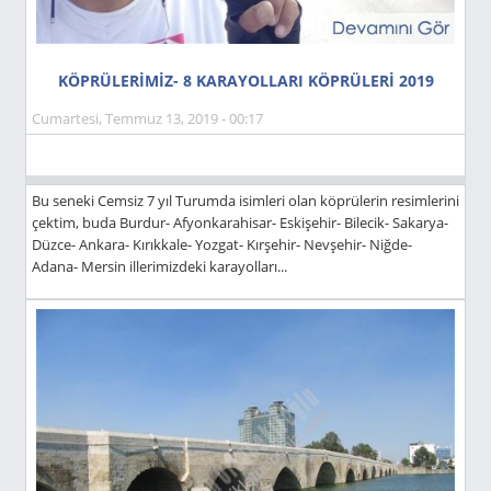
KÖPRÜLERİMİZ- 8 KARAYOLLARI KÖPRÜLERİ 2019
Cumartesi, Temmuz 13, 2019 - 00:17
Bu seneki Cemsiz 7 yıl Turumda isimleri olan köprülerin resimlerini
çektim, buda Burdur- Afyonkarahisar- Eskişehir- Bilecik- Sakarya-
Düzce- Ankara- Kırıkkale- Yozgat- Kırşehir- Nevşehir- Niğde-
Adana- Mersin illerimizdeki karayolları...