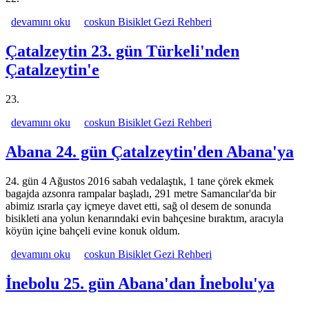
Türkeli 22. gün Güzelkent'ten Türkeli'ne hakkında
devamını oku
coskun Bisiklet Gezi Rehberi
Çatalzeytin 23. gün Türkeli'nden
Çatalzeytin'e
23.
Çatalzeytin 23. gün Türkeli'nden Çatalzeytin'e hakkında
devamını oku
coskun Bisiklet Gezi Rehberi
Abana 24. gün Çatalzeytin'den Abana'ya
24. gün 4 Ağustos 2016 sabah vedalaştık, 1 tane çörek ekmek
bagajda azsonra rampalar başladı, 291 metre Samancılar'da bir
abimiz ısrarla çay içmeye davet etti, sağ ol desem de sonunda
bisikleti ana yolun kenarındaki evin bahçesine bıraktım, aracıyla
köyün içine bahçeli evine konuk oldum.
Abana 24. gün Çatalzeytin'den Abana'ya hakkında
devamını oku
coskun Bisiklet Gezi Rehberi
İnebolu 25. gün Abana'dan İnebolu'ya