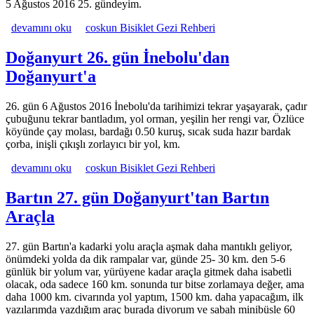
5 Ağustos 2016 25. gündeyim.
İnebolu 25. gün Abana'dan İnebolu'ya hakkında
devamını oku
coskun Bisiklet Gezi Rehberi
Doğanyurt 26. gün İnebolu'dan
Doğanyurt'a
26. gün 6 Ağustos 2016 İnebolu'da tarihimizi tekrar yaşayarak, çadır
çubuğunu tekrar bantladım, yol orman, yeşilin her rengi var, Özlüce
köyünde çay molası, bardağı 0.50 kuruş, sıcak suda hazır bardak
çorba, inişli çıkışlı zorlayıcı bir yol, km.
Doğanyurt 26. gün İnebolu'dan Doğanyurt'a hakkında
devamını oku
coskun Bisiklet Gezi Rehberi
Bartın 27. gün Doğanyurt'tan Bartın
Araçla
27. gün Bartın'a kadarki yolu araçla aşmak daha mantıklı geliyor,
önümdeki yolda da dik rampalar var, günde 25- 30 km. den 5-6
günlük bir yolum var, yürüyene kadar araçla gitmek daha isabetli
olacak, oda sadece 160 km. sonunda tur bitse zorlamaya değer, ama
daha 1000 km. civarında yol yaptım, 1500 km. daha yapacağım, ilk
yazılarımda yazdığım araç burada diyorum ve sabah minibüsle 60