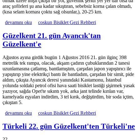
olmak üzere inişli çıkışlı bir yol, güvenlik şeridi yer yer dar olsa da
araç şoförleri şu ana kadar sıkıştıran, sebebsiz korna çalan olmadı,
(kısa selam kornası çoktu sağ olsunlar,), 20-25 km.
Ayancık 20. gün Sarıkum'dan Ayancık'a hakkında
devamını oku
coskun Bisiklet Gezi Rehberi
Güzelkent 21. gün Ayancık'tan
Güzelkent'e
Ağustos ayına girdik bugün 1 Ağustos 2016 21. gün ilginç 398
metrelik tek rampa, olacak, akşam çadırın çubuklarından 2 tanesi
uzunlamasına çatlamış, bantlamıştım, çarşıdan japon yapıştırıcı ile
yapıştırıp yine elektrikçi bantı ile bantladım, çarşıdan bir simit, pide
aldım, çıkışta Ayancık deresi yanındaki Kastamonu, İstanbul
yolunda soldaki petrol ofisi hava saati bisiklet lastiği şişirmek yasak
yazıyor, sağda Opet'te sıkıntı yok, arka jant telinde kırılan var,
kamelyada eşyaları indirdim, 3 tel kırık, değiştirdim, bir soda içtim,
çıkıştan 5.
Güzelkent 21. gün Ayancık'tan Güzelkent'e hakkında
devamını oku
coskun Bisiklet Gezi Rehberi
Türkeli 22. gün Güzelkent'ten Türkeli'ne
22.