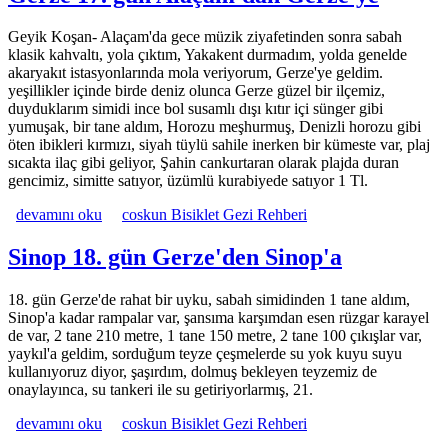
Geyik Koşan- Alaçam'da gece müzik ziyafetinden sonra sabah
klasik kahvaltı, yola çıktım, Yakakent durmadım, yolda genelde
akaryakıt istasyonlarında mola veriyorum, Gerze'ye geldim.
yeşillikler içinde birde deniz olunca Gerze güzel bir ilçemiz,
duyduklarım simidi ince bol susamlı dışı kıtır içi sünger gibi
yumuşak, bir tane aldım, Horozu meşhurmuş, Denizli horozu gibi
öten ibikleri kırmızı, siyah tüylü sahile inerken bir kümeste var, plaj
sıcakta ilaç gibi geliyor, Şahin cankurtaran olarak plajda duran
gencimiz, simitte satıyor, üzümlü kurabiyede satıyor 1 Tl.
Gerze 17. gün Alaçam'dan Gerze'ye hakkında
devamını oku
coskun Bisiklet Gezi Rehberi
Sinop 18. gün Gerze'den Sinop'a
18. gün Gerze'de rahat bir uyku, sabah simidinden 1 tane aldım,
Sinop'a kadar rampalar var, şansıma karşımdan esen rüzgar karayel
de var, 2 tane 210 metre, 1 tane 150 metre, 2 tane 100 çıkışlar var,
yaykıl'a geldim, sorduğum teyze çeşmelerde su yok kuyu suyu
kullanıyoruz diyor, şaşırdım, dolmuş bekleyen teyzemiz de
onaylayınca, su tankeri ile su getiriyorlarmış, 21.
Sinop 18. gün Gerze'den Sinop'a hakkında
devamını oku
coskun Bisiklet Gezi Rehberi