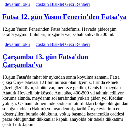
Yason Feneri 11. gün Ordu'dan Yason Fenerine hakkında
devamını oku
coskun Bisiklet Gezi Rehberi
Fatsa 12. gün Yason Fenerin'den Fatsa'ya
12.gün Yason Fenerinden Fatsa hedefimiz, Havada gideceğim
tarafta yağmur bulutları, rüzgarda var, sabah kahvaltı 200 ml.
Fatsa 12. gün Yason Fenerin'den Fatsa'ya hakkında
devamını oku
coskun Bisiklet Gezi Rehberi
Çarşamba 13. gün Fatsa'dan
Çarşamba'ya
13.gün Fatsa'da rahat bir uykudan sonra koyulma zamanı, Fatsa
çıkışı Ünye tabelası 121 bin nüfusu olan ilçemiz, fırında ekmek
güzel gözüküyor, simitte var, merkeze geldim, Geniş bir meydan
Atatürk Heykeli, bir köşede Anıt ağaç 400-500 yıl tahmin ediliyor,
koruma altında, meydanın sol tarafından yukarı giden yol Kadılar
yokuşu, Osmanlı döneminde kadıların oturdukları bölge olduğundan
sokağa kadılar (Hakim) yokuşu denmiş, tarihi Ünye evlerinin en
gösterişlileri burada olduğunu, yokuş başında kazancıoğlu caddesi
pazar olduğundan dükkanlar kapalı, anayolda bir tabela dikkatimi
çekti Türk Japon