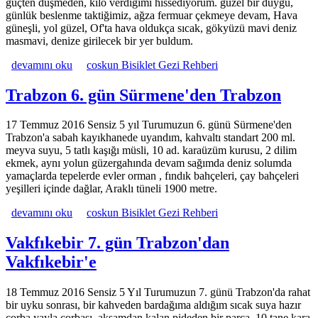
güçten düşmeden, kilo verdiğimi hissediyorum. güzel bir duygu,
günlük beslenme taktiğimiz, ağza fermuar çekmeye devam, Hava
güneşli, yol güzel, Of'ta hava oldukça sıcak, gökyüzü mavi deniz
masmavi, denize girilecek bir yer buldum.
Sürmene 5. gün Rize'den Sürmene'ye hakkında
devamını oku
coskun Bisiklet Gezi Rehberi
Trabzon 6. gün Sürmene'den Trabzon
17 Temmuz 2016 Sensiz 5 yıl Turumuzun 6. günü Sürmene'den
Trabzon'a sabah kayıkhanede uyandım, kahvaltı standart 200 ml.
meyva suyu, 5 tatlı kaşığı müsli, 10 ad. karaüzüm kurusu, 2 dilim
ekmek, aynı yolun güzergahında devam sağımda deniz solumda
yamaçlarda tepelerde evler orman , fındık bahçeleri, çay bahçeleri
yeşilleri içinde dağlar, Araklı tüneli 1900 metre.
Trabzon 6. gün Sürmene'den Trabzon hakkında
devamını oku
coskun Bisiklet Gezi Rehberi
Vakfıkebir 7. gün Trabzon'dan
Vakfıkebir'e
18 Temmuz 2016 Sensiz 5 Yıl Turumuzun 7. günü Trabzon'da rahat
bir uyku sonrası, bir kahveden bardağıma aldığım sıcak suya hazır
çorba yayla çorbası, akşamdan kalan pideden bir parça, 10 tane kara