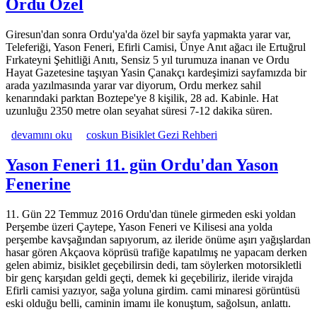
Ordu Özel
Giresun'dan sonra Ordu'ya'da özel bir sayfa yapmakta yarar var,
Teleferiği, Yason Feneri, Efirli Camisi, Ünye Anıt ağacı ile Ertuğrul
Fırkateyni Şehitliği Anıtı, Sensiz 5 yıl turumuza inanan ve Ordu
Hayat Gazetesine taşıyan Yasin Çanakçı kardeşimizi sayfamızda bir
arada yazılmasında yarar var diyorum, Ordu merkez sahil
kenarındaki parktan Boztepe'ye 8 kişilik, 28 ad. Kabinle. Hat
uzunluğu 2350 metre olan seyahat süresi 7-12 dakika süren.
Ordu Özel hakkında
devamını oku
coskun Bisiklet Gezi Rehberi
Yason Feneri 11. gün Ordu'dan Yason
Fenerine
11. Gün 22 Temmuz 2016 Ordu'dan tünele girmeden eski yoldan
Perşembe üzeri Çaytepe, Yason Feneri ve Kilisesi ana yolda
perşembe kavşağından sapıyorum, az ileride önüme aşırı yağışlardan
hasar gören Akçaova köprüsü trafiğe kapatılmış ne yapacam derken
gelen abimiz, bisiklet geçebilirsin dedi, tam söylerken motorsikletli
bir genç karşıdan geldi geçti, demek ki geçebiliriz, ileride virajda
Efirli camisi yazıyor, sağa yoluna girdim. cami minaresi görüntüsü
eski olduğu belli, caminin imamı ile konuştum, sağolsun, anlattı.