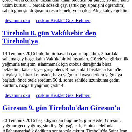
üzüm kurusu, 1 bardak sözekli çay, (artık çay siparişini öğrendim)
sabah güneşin doğuşunu resimlemek, yola çıkış, Akçakaleye geldim.
Vakfıkebir 7. gün Trabzon'dan Vakfıkebir'e hakkında
devamını oku
coskun Bisiklet Gezi Rehberi
Tirebolu 8. gün Vakfıkebir'den
Tirebolu'ya
19 Temmuz 2016 bulutlu bir havada çadırı topladım, 2 bardak
sallama çay hoşçakalın Vakfıkebir iyi insanları, Görele'ye glirken ilk
yağmurla tanıştım, ıslanmamak için otobüs durağında biraz
bekledim, kalacak yer girişimleri, Burada aktif bisikletçi Emin'le
karşılaştık, biraz konuştuk, hava yağmur havası derken yağmaya
başladı, önce otele sordum 50 tl. sonra sahilde uzunkuma çadırı
kurdum, rüzgarlı yağmur, çadır 4.
Tirebolu 8. gün Vakfıkebir'den Tirebolu'ya hakkında
devamını oku
coskun Bisiklet Gezi Rehberi
Giresun 9. gün Tirebolu'dan Giresun'a
20 Temmuz 2016 başladığımdan bugüne 9. gün Hedef Giresun,
yağmur gece yağmış, şimdi yağdı yağacak, Emin'e telefonla
Allahaısmarladık dedikten sonra yola çıktım, Tirebolu'da Saint Jean