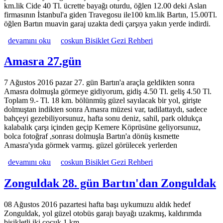
km.lik Cide 40 Tl. ücrette bayağı oturdu, öğlen 12.00 deki Aslan
firmasının İstanbul'a giden Travegosu ile100 km.lik Bartın, 15.00Tl.
öğlen Bartın muavin garaj uzakta dedi çarşıya yakın yerde indirdi.
Bartın 27. gün Doğanyurt'tan Bartın Araçla hakkında
devamını oku
coskun Bisiklet Gezi Rehberi
Amasra 27.gün
7 Ağustos 2016 pazar 27. gün Bartın'a araçla geldikten sonra
Amasra dolmuşla görmeye gidiyorum, gidiş 4.50 Tl. geliş 4.50 Tl.
Toplam 9.- Tl. 18 km. bölünmüş güzel sayılacak bir yol, girişte
dolmuştan indikten sonra Amasra müzesi var, tadilattaydı, sadece
bahçeyi gezebiliyorsunuz, hafta sonu deniz, sahil, park oldukça
kalabalık çarşı içinden geçip Kemere Köprüsüne geliyorsunuz,
bolca fotoğraf ,sonrası dolmuşla Bartın'a dönüş kısmette
Amasra'yıda görmek varmış. güzel görülecek yerlerden
Amasra 27.gün hakkında
devamını oku
coskun Bisiklet Gezi Rehberi
Zonguldak 28. gün Bartın'dan Zonguldak
08 Ağustos 2016 pazartesi hafta başı uykumuzu aldık hedef
Zonguldak, yol güzel otobüs garajı bayağı uzakmış, kaldırımda
bisikletli iki çocuk 1 km.