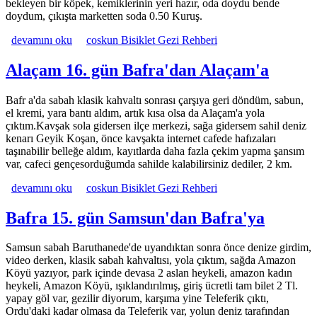
bekleyen bir köpek, kemiklerinin yeri hazır, oda doydu bende
doydum, çıkışta marketten soda 0.50 Kuruş.
Akçakoca 30. gün Ereğli'den Akçakoca'ya hakkında
devamını oku
coskun Bisiklet Gezi Rehberi
Alaçam 16. gün Bafra'dan Alaçam'a
Bafr a'da sabah klasik kahvaltı sonrası çarşıya geri döndüm, sabun,
el kremi, yara bantı aldım, artık kısa olsa da Alaçam'a yola
çıktım.Kavşak sola gidersen ilçe merkezi, sağa gidersem sahil deniz
kenarı Geyik Koşan, önce kavşakta internet cafede hafızaları
taşınabilir belleğe aldım, kayıtlarda daha fazla çekim yapma şansım
var, cafeci gençesorduğumda sahilde kalabilirsiniz dediler, 2 km.
Alaçam 16. gün Bafra'dan Alaçam'a hakkında
devamını oku
coskun Bisiklet Gezi Rehberi
Bafra 15. gün Samsun'dan Bafra'ya
Samsun sabah Baruthanede'de uyandıktan sonra önce denize girdim,
video derken, klasik sabah kahvaltısı, yola çıktım, sağda Amazon
Köyü yazıyor, park içinde devasa 2 aslan heykeli, amazon kadın
heykeli, Amazon Köyü, ışıklandırılmış, giriş ücretli tam bilet 2 Tl.
yapay göl var, gezilir diyorum, karşıma yine Teleferik çıktı,
Ordu'daki kadar olmasa da Teleferik var, yolun deniz tarafından