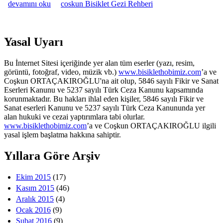
YAVUZ MARANGOZ- UŞAK- ORTASAHA OYUNCUSU-
devamını oku
coskun Bisiklet Gezi Rehberi
ANTBİRLİKSPOR- UŞAKSPOR GENÇ TAKIMI- MKE
PİLSPOR hakkında
Yasal Uyarı
Bu İnternet Sitesi içeriğinde yer alan tüm eserler (yazı, resim,
görüntü, fotoğraf, video, müzik vb.)
www.bisiklethobimiz.com
’a ve
Coşkun ORTAÇAKIROĞLU'na ait olup, 5846 sayılı Fikir ve Sanat
Eserleri Kanunu ve 5237 sayılı Türk Ceza Kanunu kapsamında
korunmaktadır. Bu hakları ihlal eden kişiler, 5846 sayılı Fikir ve
Sanat eserleri Kanunu ve 5237 sayılı Türk Ceza Kanununda yer
alan hukuki ve cezai yaptırımlara tabi olurlar.
www.bisiklethobimiz.com
’a ve Coşkun ORTAÇAKIROĞLU ilgili
yasal işlem başlatma hakkına sahiptir.
Yıllara Göre Arşiv
Ekim 2015
(17)
Kasım 2015
(46)
Aralık 2015
(4)
Ocak 2016
(9)
Şubat 2016
(9)