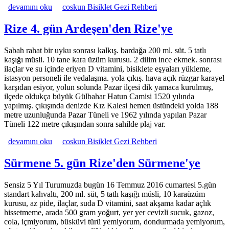
Ardeşen 3. gün Hopa'dan Ardeşen'e hakkında
devamını oku
coskun Bisiklet Gezi Rehberi
Rize 4. gün Ardeşen'den Rize'ye
Sabah rahat bir uyku sonrası kalkış. bardağa 200 ml. süt. 5 tatlı
kaşığı müsli. 10 tane kara üzüm kurusu. 2 dilim ince ekmek. sonrası
ilaçlar ve su içinde eriyen D vitamini, bisiklete eşyaları yükleme,
istasyon personeli ile vedalaşma. yola çıkış. hava açık rüzgar karayel
karşıdan esiyor, yolun solunda Pazar ilçesi dik yamaca kurulmuş,
ilçede oldukça büyük Gülbahar Hatun Camisi 1520 yılında
yapılmış. çıkışında denizde Kız Kalesi hemen üstündeki yolda 188
metre uzunluğunda Pazar Tüneli ve 1962 yılında yapılan Pazar
Tüneli 122 metre çıkışından sonra sahilde plaj var.
Rize 4. gün Ardeşen'den Rize'ye hakkında
devamını oku
coskun Bisiklet Gezi Rehberi
Sürmene 5. gün Rize'den Sürmene'ye
Sensiz 5 Yıl Turumuzda bugün 16 Temmuz 2016 cumartesi 5.gün
standart kahvaltı, 200 ml. süt, 5 tatlı kaşığı müsli, 10 karaüzüm
kurusu, az pide, ilaçlar, suda D vitamini, saat akşama kadar açlık
hissetmeme, arada 500 gram yoğurt, yer yer cevizli sucuk, gazoz,
cola, içmiyorum, büsküvi türü yemiyorum, dondurmada yemiyorum,