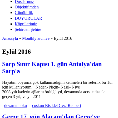
Dostlarımız
Objektifimden
Günübirlik
DUYURULAR
Köprülerimiz
Şehirden Şehire
Anasayfa
»
Monthly archive
» Eylül 2016
Buradasınız
Eylül 2016
Sarp Sınır Kapısı 1. gün Antalya'dan
Sarp'a
Hayatım boyunca çok kullanmadığım kelimeleri bir seferlik bu Tur
için kullanıyorum... Neden- Niçin- Nasıl- Niye
2008 yılı kaderin ağlarını ördüğü yıl, devamında acısı tatlısı ile
geçen 3 yıl, ve yıl 2011
Sarp Sınır Kapısı 1. gün Antalya'dan Sarp'a hakkında
devamını oku
coskun Bisiklet Gezi Rehberi
Gerze 17. gün Alaçam'dan Gerze'ye