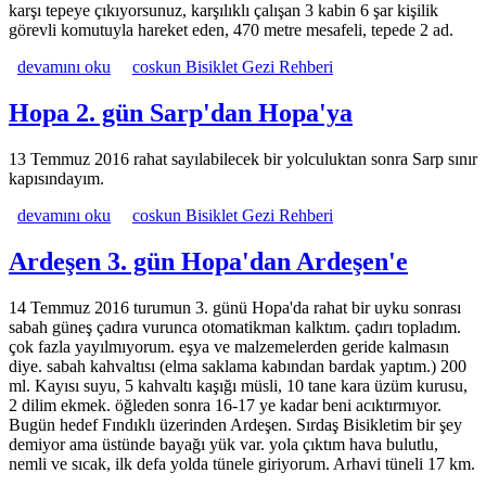
karşı tepeye çıkıyorsunuz, karşılıklı çalışan 3 kabin 6 şar kişilik
görevli komutuyla hareket eden, 470 metre mesafeli, tepede 2 ad.
Bafra 15. gün Samsun'dan Bafra'ya hakkında
devamını oku
coskun Bisiklet Gezi Rehberi
Hopa 2. gün Sarp'dan Hopa'ya
13 Temmuz 2016 rahat sayılabilecek bir yolculuktan sonra Sarp sınır
kapısındayım.
Hopa 2. gün Sarp'dan Hopa'ya hakkında
devamını oku
coskun Bisiklet Gezi Rehberi
Ardeşen 3. gün Hopa'dan Ardeşen'e
14 Temmuz 2016 turumun 3. günü Hopa'da rahat bir uyku sonrası
sabah güneş çadıra vurunca otomatikman kalktım. çadırı topladım.
çok fazla yayılmıyorum. eşya ve malzemelerden geride kalmasın
diye. sabah kahvaltısı (elma saklama kabından bardak yaptım.) 200
ml. Kayısı suyu, 5 kahvaltı kaşığı müsli, 10 tane kara üzüm kurusu,
2 dilim ekmek. öğleden sonra 16-17 ye kadar beni acıktırmıyor.
Bugün hedef Fındıklı üzerinden Ardeşen. Sırdaş Bisikletim bir şey
demiyor ama üstünde bayağı yük var. yola çıktım hava bulutlu,
nemli ve sıcak, ilk defa yolda tünele giriyorum. Arhavi tüneli 17 km.