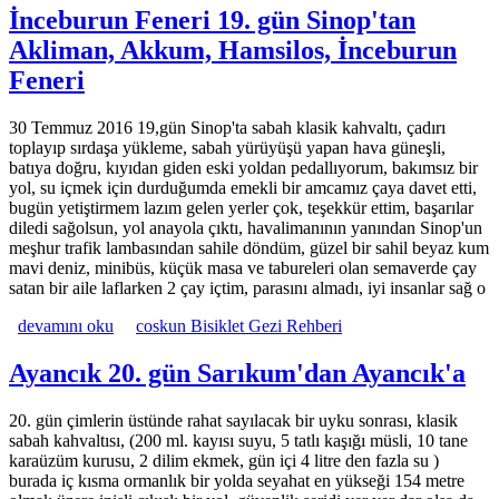
İnceburun Feneri 19. gün Sinop'tan
Akliman, Akkum, Hamsilos, İnceburun
Feneri
30 Temmuz 2016 19,gün Sinop'ta sabah klasik kahvaltı, çadırı
toplayıp sırdaşa yükleme, sabah yürüyüşü yapan hava güneşli,
batıya doğru, kıyıdan giden eski yoldan pedallıyorum, bakımsız bir
yol, su içmek için durduğumda emekli bir amcamız çaya davet etti,
bugün yetiştirmem lazım gelen yerler çok, teşekkür ettim, başarılar
diledi sağolsun, yol anayola çıktı, havalimanının yanından Sinop'un
meşhur trafik lambasından sahile döndüm, güzel bir sahil beyaz kum
mavi deniz, minibüs, küçük masa ve tabureleri olan semaverde çay
satan bir aile laflarken 2 çay içtim, parasını almadı, iyi insanlar sağ o
İnceburun Feneri 19. gün Sinop'tan Akliman, Akkum, Hamsilos,
devamını oku
coskun Bisiklet Gezi Rehberi
İnceburun Feneri hakkında
Ayancık 20. gün Sarıkum'dan Ayancık'a
20. gün çimlerin üstünde rahat sayılacak bir uyku sonrası, klasik
sabah kahvaltısı, (200 ml. kayısı suyu, 5 tatlı kaşığı müsli, 10 tane
karaüzüm kurusu, 2 dilim ekmek, gün içi 4 litre den fazla su )
burada iç kısma ormanlık bir yolda seyahat en yükseği 154 metre