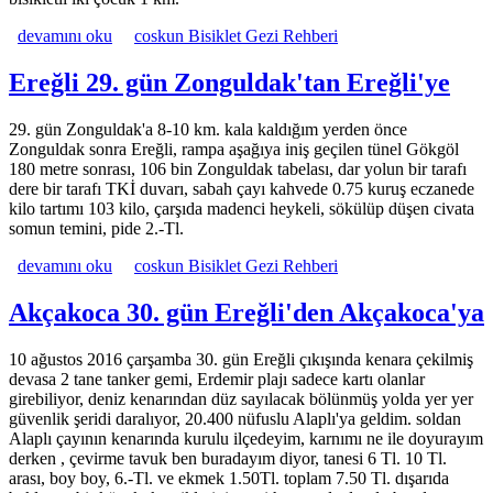
Zonguldak 28. gün Bartın'dan Zonguldak hakkında
devamını oku
coskun Bisiklet Gezi Rehberi
Ereğli 29. gün Zonguldak'tan Ereğli'ye
29. gün Zonguldak'a 8-10 km. kala kaldığım yerden önce
Zonguldak sonra Ereğli, rampa aşağıya iniş geçilen tünel Gökgöl
180 metre sonrası, 106 bin Zonguldak tabelası, dar yolun bir tarafı
dere bir tarafı TKİ duvarı, sabah çayı kahvede 0.75 kuruş eczanede
kilo tartımı 103 kilo, çarşıda madenci heykeli, sökülüp düşen civata
somun temini, pide 2.-Tl.
Ereğli 29. gün Zonguldak'tan Ereğli'ye hakkında
devamını oku
coskun Bisiklet Gezi Rehberi
Akçakoca 30. gün Ereğli'den Akçakoca'ya
10 ağustos 2016 çarşamba 30. gün Ereğli çıkışında kenara çekilmiş
devasa 2 tane tanker gemi, Erdemir plajı sadece kartı olanlar
girebiliyor, deniz kenarından düz sayılacak bölünmüş yolda yer yer
güvenlik şeridi daralıyor, 20.400 nüfuslu Alaplı'ya geldim. soldan
Alaplı çayının kenarında kurulu ilçedeyim, karnımı ne ile doyurayım
derken , çevirme tavuk ben buradayım diyor, tanesi 6 Tl. 10 Tl.
arası, boy boy, 6.-Tl. ve ekmek 1.50Tl. toplam 7.50 Tl. dışarıda