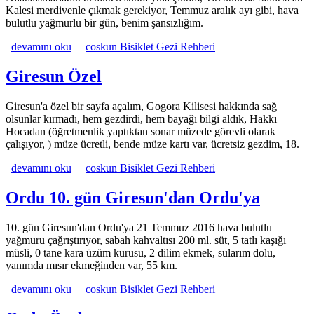
Kalesi merdivenle çıkmak gerekiyor, Temmuz aralık ayı gibi, hava
bulutlu yağmurlu bir gün, benim şansızlığım.
Giresun 9. gün Tirebolu'dan Giresun'a hakkında
devamını oku
coskun Bisiklet Gezi Rehberi
Giresun Özel
Giresun'a özel bir sayfa açalım, Gogora Kilisesi hakkında sağ
olsunlar kırmadı, hem gezdirdi, hem bayağı bilgi aldık, Hakkı
Hocadan (öğretmenlik yaptıktan sonar müzede görevli olarak
çalışıyor, ) müze ücretli, bende müze kartı var, ücretsiz gezdim, 18.
Giresun Özel hakkında
devamını oku
coskun Bisiklet Gezi Rehberi
Ordu 10. gün Giresun'dan Ordu'ya
10. gün Giresun'dan Ordu'ya 21 Temmuz 2016 hava bulutlu
yağmuru çağrıştırıyor, sabah kahvaltısı 200 ml. süt, 5 tatlı kaşığı
müsli, 0 tane kara üzüm kurusu, 2 dilim ekmek, sularım dolu,
yanımda mısır ekmeğinden var, 55 km.
Ordu 10. gün Giresun'dan Ordu'ya hakkında
devamını oku
coskun Bisiklet Gezi Rehberi