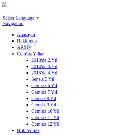
Ana içeriğe atla
Select Language
▼
Navigation
Anasayfa
Hakkımda
ARŞİV
Cem'siz Yıllar
2013'de 2.Yıl
2014'de 3.Yıl
2015'de 4.Yıl
Sensiz 5 Yıl
Cem'siz 6 Yıl
Cem'siz 7 Yıl
Cemsiz 8 Yıl
Cemsiz 9 Yıl
Cem'siz 10 Yıl
Cem'siz 11 Yıl
Cem'siz 12 Yıl
Hobilerimiz