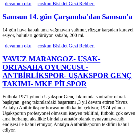
Çarşamba 13. gün Fatsa'dan Çarşamba'ya hakkında
devamını oku
coskun Bisiklet Gezi Rehberi
Samsun 14. gün Çarşamba'dan Samsun'a
14.gün hava kapalı ama yağmayan yağmur, rüzgar karşıdan karayel
esiyor, bulutları götürüyor. sabahı, 200 ml.
Samsun 14. gün Çarşamba'dan Samsun'a hakkında
devamını oku
coskun Bisiklet Gezi Rehberi
YAVUZ MARANGOZ- UŞAK-
ORTASAHA OYUNCUSU-
ANTBİRLİKSPOR- UŞAKSPOR GENÇ
TAKIMI- MKE PİLSPOR
Futbola 1971 yılında Uşakspor Genç takımında santrafor olarak
başlayan, genç takımlardaki başarısını ,3 yıl devam ettiren Yavuz
Antalya Antbirlikspor hocasının dikkatini çekiyor, 1974 yılında
Uşaksporun profesyonel olmasını isteyen teklifini, futbolu çok seven
ama herhangi aksilikte bir daha amatör olarak oynayamayacağı
endişesi ile kabul etmiyor, Antalya Antbirliksporun teklifini kabul
ediyor.