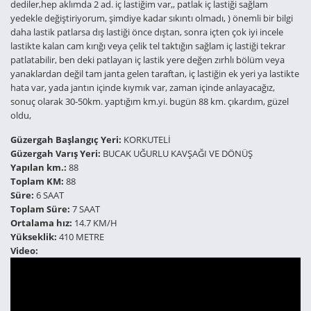
dediler,hep aklımda 2 ad. iç lastiğim var,, patlak iç lastiği sağlam
yedekle değiştiriyorum, şimdiye kadar sıkıntı olmadı, ) önemli bir bilgi
daha lastik patlarsa dış lastiği önce dıştan, sonra içten çok iyi incele
lastikte kalan cam kırığı veya çelik tel taktığın sağlam iç lastiği tekrar
patlatabilir, ben deki patlayan iç lastik yere değen zırhlı bölüm veya
yanaklardan değil tam janta gelen taraftan, iç lastiğin ek yeri ya lastikte
hata var, yada jantın içinde kıymık var, zaman içinde anlayacağız,
sonuç olarak 30-50km. yaptığım km.yi. bugün 88 km. çıkardım, güzel
oldu,
Güzergah Başlangıç Yeri:
KORKUTELİ
Güzergah Varış Yeri:
BUCAK UĞURLU KAVŞAĞI VE DÖNÜŞ
Yapılan km.:
88
Toplam KM:
88
Süre:
6 SAAT
Toplam Süre:
7 SAAT
Ortalama hız:
14.7 KM/H
Yükseklik:
410 METRE
Video: