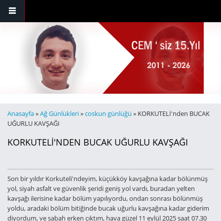
Ana içeriğe atla
BURADASINIZ
Anasayfa
»
Ağ Günlükleri
»
coskun günlüğü
» KORKUTELİ'nden BUCAK
UĞURLU KAVŞAĞI
KORKUTELİ'NDEN BUCAK UĞURLU KAVŞAĞI
Son bir yıldır Korkuteli'ndeyim, küçükköy kavşağına kadar bölünmüş
yol, siyah asfalt ve güvenlik şeridi geniş yol vardı, buradan yelten
kavşağı ilerisine kadar bölüm yapılıyordu, ondan sonrası bölünmüş
yoldu, aradaki bölüm bitiğinde bucak uğurlu kavşağına kadar giderim
diyordum, ve sabah erken çıktım, hava güzel 11 eylül 2025 saat 07.30