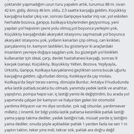
çoktandır yapmadığım uzun turu yapalım artık, turumuz 88 m. civarı
42 km. gidiş, dönüş 46 km. oldu, 2.5 saatte kavşağa geldim, Küçükköy
kavşağına kadar çıkış var, sonrası Garipçeye kadar iniş var, yol eskiden
herhalde bozova, garipçe, kızılkaya köylerinden geçiyormuş, yeni
yapılan yol hepsinin çevre yolu olmuş,yol boyunca yerleşim yok,
Küçükköy kavşağındaki akaryakıt istasyonu saymazsak yol boyunca
akaryakıt istasyonu yok, yolların kenarları çöp olmuş, can kırıkları,
parçalanmış tır, kamyon lastikleri, bu gösteriyor ki araçlardaki
insanların çevreye doğaya saygıları yok, bu güzergah yol bisikleti
kullananlar için ideal, çarşı, devlet hastahanesi kavşağı, sonrası 9
kavşak (sanayi, Küçükköy, Büyükköy Yelten, Bozova, Yeşilyayla,,
Ürkütlü, Garipçe, Kızılkaya kavşaklarını) geçtikten sonra bucak uğurlu
kavşağına geldim, uğurludan dönüş, Kızıkkaya'da çay molası,
Kızılkaya'da Seyir terası varmış, dönüşte Burdur, Antalya il hududunda
arka lastik patladı,sıcakta bu olmadı, yanımda yedek lastik ve anahtar,
yapıştırıcı, pompa hepsi var, iç lastiği yenisi ile değiştirdim, bu arada yol
yapımında çalışan bir kamyon ve İtalya'dan gelen bir otomobil
yardıma ihtiyacın var mı diye sordular, çok sağ olsunlar, yardımsever
milletiz, ( önemli, bir bilgi yolda lastik patlarsa kesinlikle patlak lastiği
yama yapıp takma dediler, yedek lastiğini tak, müsait yerde iç lastiğini
yama dediler, onuda şöyle açıkladılar patlak 1 yerden fazla ise sen 1 ni
yaptın taktın, teker yine indi, tekrar sök, patlak ara doğru değil