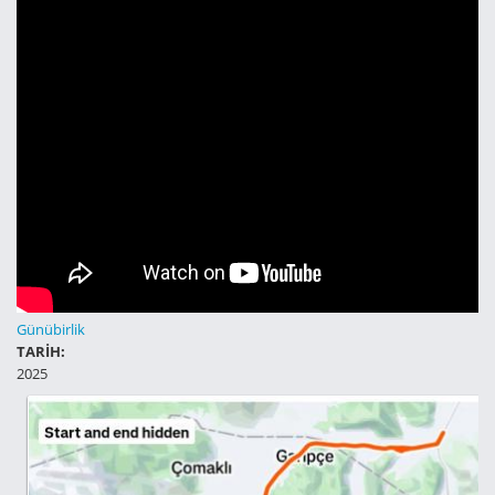
Günübirlik
TARİH:
2025