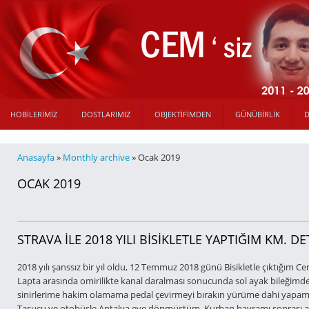
HOBILERIMIZ
DOSTLARIMIZ
OBJEKTIFIMDEN
GÜNÜBIRLIK
BURADASINIZ
Anasayfa
»
Monthly archive
» Ocak 2019
OCAK 2019
STRAVA İLE 2018 YILI BİSİKLETLE YAPTIĞIM KM. D
2018 yılı şanssız bir yıl oldu, 12 Temmuz 2018 günü Bisikletle çıktığım C
Lapta arasında omirilikte kanal daralması sonucunda sol ayak bileğimde
sinirlerime hakim olamama pedal çevirmeyi bırakın yürüme dahi yapa
Taşucu ve otobüsle Antalya eve dönmüştüm, Kurban bayramı sonrası am