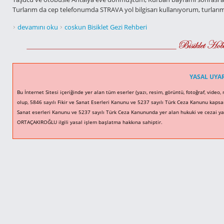
Turlarım da cep telefonumda STRAVA yol bilgisarı kullanıyorum, turlarım d
STRAVA İLE 2018 YILI BİSİKLETLE YAPTIĞIM KM. DETAY VİDEOSU hakk
devamını oku
coskun Bisiklet Gezi Rehberi
YASAL UYA
Bu İnternet Sitesi içeriğinde yer alan tüm eserler (yazı, resim, görüntü, fotoğraf, video,
olup, 5846 sayılı Fikir ve Sanat Eserleri Kanunu ve 5237 sayılı Türk Ceza Kanunu kapsam
Sanat eserleri Kanunu ve 5237 sayılı Türk Ceza Kanununda yer alan hukuki ve cezai yap
ORTAÇAKIROĞLU ilgili yasal işlem başlatma hakkına sahiptir.