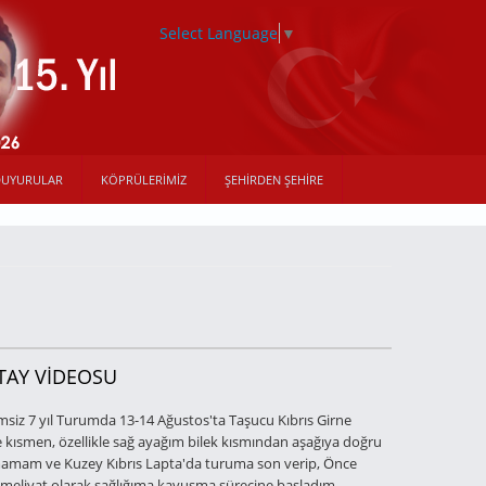
Select Language
▼
DUYURULAR
KÖPRÜLERIMIZ
ŞEHIRDEN ŞEHIRE
ETAY VİDEOSU
emsiz 7 yıl Turumda 13-14 Ağustos'ta Taşucu Kıbrıs Girne
 kısmen, özellikle sağ ayağım bilek kısmından aşağıya doğru
mamam ve Kuzey Kıbrıs Lapta'da turuma son verip, Önce
eliyat olarak sağlığıma kavuşma sürecine başladım,