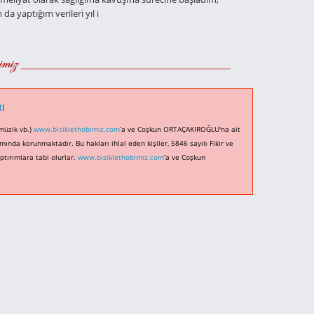
a yaptığım verileri yıl i
ında
RI
 müzik vb.)
www.bisiklethobimiz.com
’a ve Coşkun ORTAÇAKIROĞLU'na ait
ında korunmaktadır. Bu hakları ihlal eden kişiler, 5846 sayılı Fikir ve
tırımlara tabi olurlar.
www.bisiklethobimiz.com
’a ve Coşkun