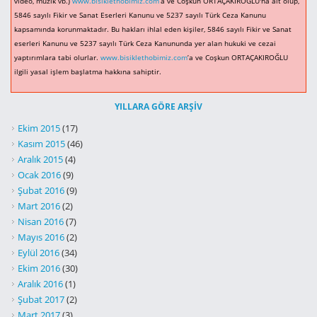
video, müzik vb.)
www.bisiklethobimiz.com
’a ve Coşkun ORTAÇAKIROĞLU'na ait olup,
5846 sayılı Fikir ve Sanat Eserleri Kanunu ve 5237 sayılı Türk Ceza Kanunu
kapsamında korunmaktadır. Bu hakları ihlal eden kişiler, 5846 sayılı Fikir ve Sanat
eserleri Kanunu ve 5237 sayılı Türk Ceza Kanununda yer alan hukuki ve cezai
yaptırımlara tabi olurlar.
www.bisiklethobimiz.com
’a ve Coşkun ORTAÇAKIROĞLU
ilgili yasal işlem başlatma hakkına sahiptir.
YILLARA GÖRE ARŞIV
Ekim 2015
(17)
Kasım 2015
(46)
Aralık 2015
(4)
Ocak 2016
(9)
Şubat 2016
(9)
Mart 2016
(2)
Nisan 2016
(7)
Mayıs 2016
(2)
Eylül 2016
(34)
Ekim 2016
(30)
Aralık 2016
(1)
Şubat 2017
(2)
Mart 2017
(3)