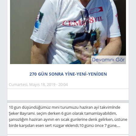
270 GÜN SONRA YİNE-YENİ-YENİDEN
Cumartesi, Mayıs 18, 2019 - 20:04
10 gun düşündüğümüz mıni turumuzu haziran ayi takvimlnde
Şeker Bayrami. seçim derken 6 gün olarak tamamlayabildim,
şansızlığım haziran ayının en sıcak gunlerine denk gelirken, üstüne
birde karşıdan esen sert rüzgar eklendi,10 günü önce 7 güne,...