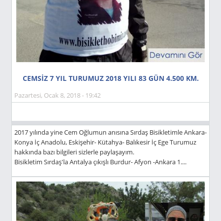
CEMSİZ 7 YIL TURUMUZ 2018 YILI 83 GÜN 4.500 KM.
Pazartesi, Ocak 8, 2018 - 19:42
2017 yılında yine Cem Oğlumun anısına Sırdaş Bisikletimle Ankara-
Konya İç Anadolu, Eskişehir- Kütahya- Balıkesir İç Ege Turumuz
hakkında bazı bilgileri sizlerle paylaşayım.
Bisikletim Sırdaş'la Antalya çıkışlı Burdur- Afyon -Ankara 1....