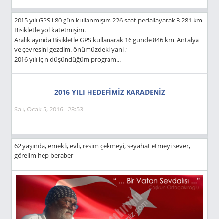
2015 yılı GPS i 80 gün kullanmışım 226 saat pedallayarak 3.281 km.
Bisikletle yol katetmişim.
Aralık ayında Bisikletle GPS kullanarak 16 günde 846 km. Antalya
ve çevresini gezdim. önümüzdeki yani ;
2016 yılı için düşündüğüm program...
2016 YILI HEDEFIMIZ KARADENIZ
Salı, Ocak 5, 2016 - 23:53
62 yaşında, emekli, evli, resim çekmeyi, seyahat etmeyi sever,
görelim hep beraber