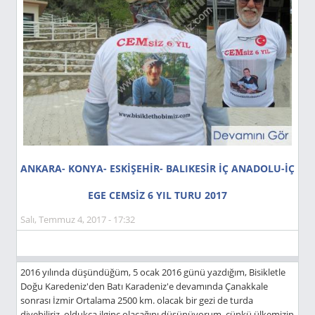
ANKARA- KONYA- ESKİŞEHİR- BALIKESİR İÇ ANADOLU-İÇ
EGE CEMSİZ 6 YIL TURU 2017
Salı, Temmuz 4, 2017 - 17:32
2016 yılında düşündüğüm, 5 ocak 2016 günü yazdığım, Bisikletle
Doğu Karedeniz'den Batı Karadeniz'e devamında Çanakkale
sonrası İzmir Ortalama 2500 km. olacak bir gezi de turda
diyebiliriz. oldukça ilginç olacağını düşünüyorum. çünkü ülkemizin