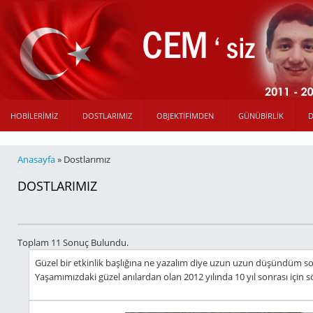
HOBILERIMIZ
DOSTLARIMIZ
OBJEKTIFIMDEN
GÜNÜBIRLIK
BURADASINIZ
Anasayfa
» Dostlarımız
DOSTLARIMIZ
Toplam 11 Sonuç Bulundu.
Güzel bir etkinlik başlığına ne yazalım diye uzun uzun düşündüm s
Yaşamımızdaki güzel anılardan olan 2012 yılında 10 yıl sonrası için s