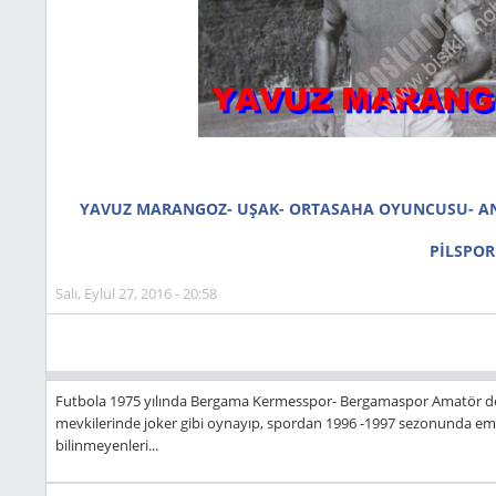
YAVUZ MARANGOZ- UŞAK- ORTASAHA OYUNCUSU- ANT
PİLSPOR
Salı, Eylül 27, 2016 - 20:58
Futbola 1975 yılında Bergama Kermesspor- Bergamaspor Amatör deva
mevkilerinde joker gibi oynayıp, spordan 1996 -1997 sezonunda em
bilinmeyenleri...