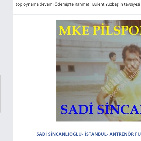
top oynama devamı Ödemiş'te Rahmetli Bülent Yüzbaş'ın tavsiyesi il
SADİ SİNCANLIOĞLU- ISTANBUL- ANTRENÖR F