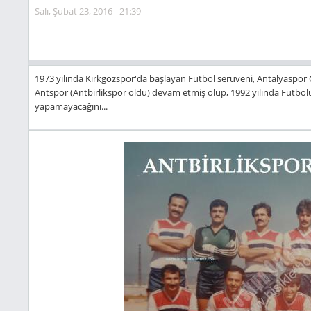
Salı, Şubat 23, 2016 - 21:39
1973 yılında Kırkgözspor'da başlayan Futbol serüveni, Antalyaspor 
Antspor (Antbirlikspor oldu) devam etmiş olup, 1992 yılında Futbolu
yapamayacağını...