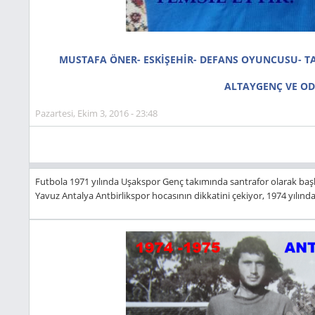
MUSTAFA ÖNER- ESKİŞEHİR- DEFANS OYUNCUSU- TA
ALTAYGENÇ VE O
Pazartesi, Ekim 3, 2016 - 23:48
Futbola 1971 yılında Uşakspor Genç takımında santrafor olarak başla
Yavuz Antalya Antbirlikspor hocasının dikkatini çekiyor, 1974 yılında