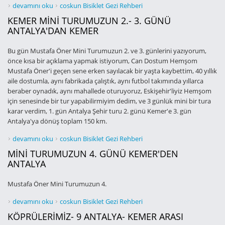
MUSTAFA ÖNER MİNİ TURUMUZUN 1.GÜNÜ ANTALYA ŞEHİR TURU
devamını oku
coskun Bisiklet Gezi Rehberi
hakkında
KEMER MİNİ TURUMUZUN 2.- 3. GÜNÜ
ANTALYA'DAN KEMER
Bu gün Mustafa Öner Mini Turumuzun 2. ve 3. günlerini yazıyorum,
önce kısa bir açıklama yapmak istiyorum, Can Dostum Hemşom
Mustafa Öner'i geçen sene erken sayılacak bir yaşta kaybettim, 40 yıllık
aile dostumla, aynı fabrikada çalıştık, aynı futbol takımında yıllarca
beraber oynadık, aynı mahallede oturuyoruz, Eskişehir'liyiz Hemşom
için senesinde bir tur yapabilirmiyim dedim, ve 3 günlük mini bir tura
karar verdim, 1. gün Antalya Şehir turu 2. günü Kemer'e 3. gün
Antalya'ya dönüş toplam 150 km.
KEMER MİNİ TURUMUZUN 2.- 3. GÜNÜ ANTALYA'DAN KEMER hakkında
devamını oku
coskun Bisiklet Gezi Rehberi
MİNİ TURUMUZUN 4. GÜNÜ KEMER'DEN
ANTALYA
Mustafa Öner Mini Turumuzun 4.
MİNİ TURUMUZUN 4. GÜNÜ KEMER'DEN ANTALYA hakkında
devamını oku
coskun Bisiklet Gezi Rehberi
KÖPRÜLERİMİZ- 9 ANTALYA- KEMER ARASI