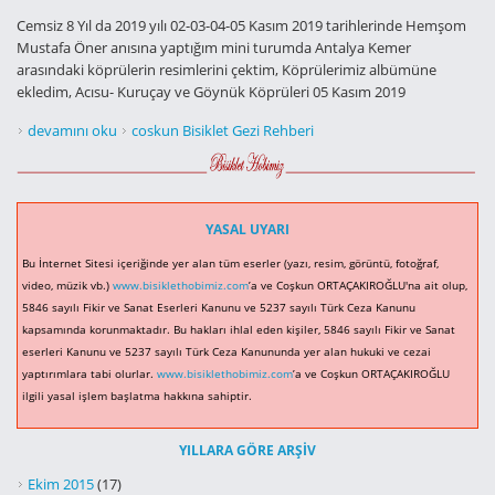
Cemsiz 8 Yıl da 2019 yılı 02-03-04-05 Kasım 2019 tarihlerinde Hemşom
Mustafa Öner anısına yaptığım mini turumda Antalya Kemer
arasındaki köprülerin resimlerini çektim, Köprülerimiz albümüne
ekledim, Acısu- Kuruçay ve Göynük Köprüleri 05 Kasım 2019
KÖPRÜLERİMİZ- 9 ANTALYA- KEMER ARASI hakkında
devamını oku
coskun Bisiklet Gezi Rehberi
YASAL UYARI
Bu İnternet Sitesi içeriğinde yer alan tüm eserler (yazı, resim, görüntü, fotoğraf,
video, müzik vb.)
www.bisiklethobimiz.com
’a ve Coşkun ORTAÇAKIROĞLU'na ait olup,
5846 sayılı Fikir ve Sanat Eserleri Kanunu ve 5237 sayılı Türk Ceza Kanunu
kapsamında korunmaktadır. Bu hakları ihlal eden kişiler, 5846 sayılı Fikir ve Sanat
eserleri Kanunu ve 5237 sayılı Türk Ceza Kanununda yer alan hukuki ve cezai
yaptırımlara tabi olurlar.
www.bisiklethobimiz.com
’a ve Coşkun ORTAÇAKIROĞLU
ilgili yasal işlem başlatma hakkına sahiptir.
YILLARA GÖRE ARŞIV
Ekim 2015
(17)